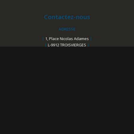
Contactez-nous
ADRESSE
|
1, Place Nicolas Adames
|
|
L-9912 TROISVIERGES
|
CONTACT
|
E-mail
:
info@ficos.com
|
|
Téléphone
:
+352 20 88 20 23
|
NOS PRODUITS
|
Hit-Office
|
|
Hit-Online
|
|
Hit-Tracking
|