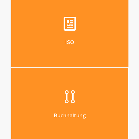
Verwalten Sie Ihre ISO 9001-
Qualitätssystem- und
Sicherheitsdokumente in Ihrem
Unternehmen
ISO
Verwalten Sie die allgemeine Buchhaltung
Ihres Unternehmens
Buchhaltung