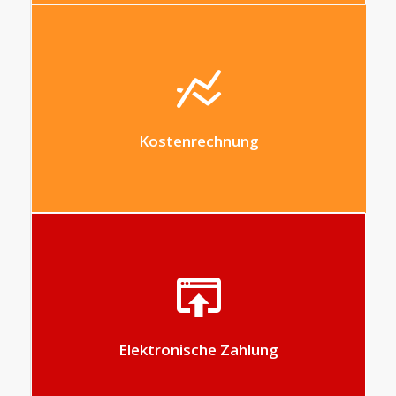
Analysieren Sie Ihre Geschäftsergebnisse
mit integrierten Business Intelligence
Anwendungen.
Kostenrechnung
Mit wenigen Klicks werden Ihre
Rechnungen ausgewählt und automatisch
an Ihr Bezahlprogramm gesendet
Elektronische Zahlung