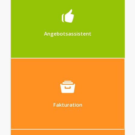
Aus einer oder mehreren vom Benutzer
erfassten Variablen kann automatisch ein
Posten oder ein Angebot berechnet
werden
Angebotsassistent
Schnelle und einfache Rechnungsstellung
auf dem aktuellsten Stand
Fakturation