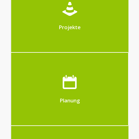
Verwalten Sie alle Phasen Ihrer Projekte
und analysieren Sie deren Rentabilität
Projekte
Hit-Office bietet drei Arten der Planung:
eine Teamplanung, ein Gantt-Diagramm
(Projektplanung) und eine
Unternehmensplanung
Planung