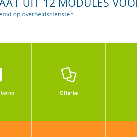
AAT UIT 12 MODULES VOOR
stemd op overheidsdiensten
Beheer 
Maak snel uw
documen
s flux
offertes, analyseer
kwalite
e votre
uw kostprijzen en
de ge
ise
verwachte winst
veiligh
nterne
Offerte