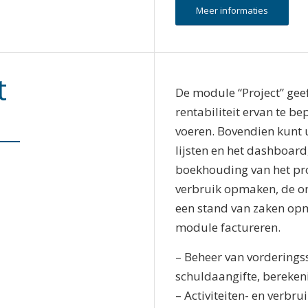
Meer informaties
t
De module “Project” gee
rentabiliteit ervan te be
voeren. Bovendien kunt u
lijsten en het dashboar
boekhouding van het proj
verbruik opmaken, de o
een stand van zaken opm
module factureren.
– Beheer van vorderings
schuldaangifte, bereken
– Activiteiten- en verbr