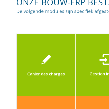
ONZE BOUW-ERP BEST
De volgende modules zijn specifiek afge
Ce module permet de
Gestion de
gérer la création de
internes d
cahiers des charges
entrepr
Cahier des charges
Gestion i