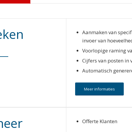
eken
Aanmaken van specifi
invoer van hoeveelhe
Voorlopige raming v
Cijfers van posten in
Automatisch generere
Meer informaties
heer
Offerte Klanten