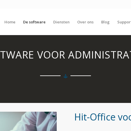
Home
De software
Diensten
Over ons
Blog
Suppor
TWARE VOOR ADMINISTRA
Hit-Office vo