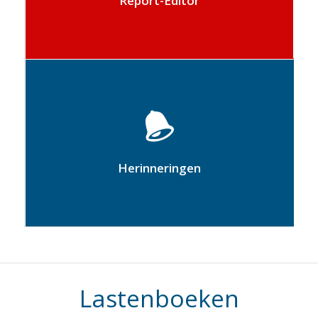
Report-Editor
Met deze tool kunt u binnen het platform
gepersonaliseerde herinneringen van
allerlei type genereren
Herinneringen
Lastenboeken