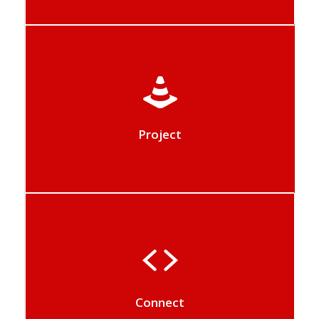
Beheer alle fasen van uw projecten en
analyseer hun rendabiliteit
Project
Met Hit-Office kan aan al uw eisen
worden voldaan door ontwikkeling op
maat
Connect