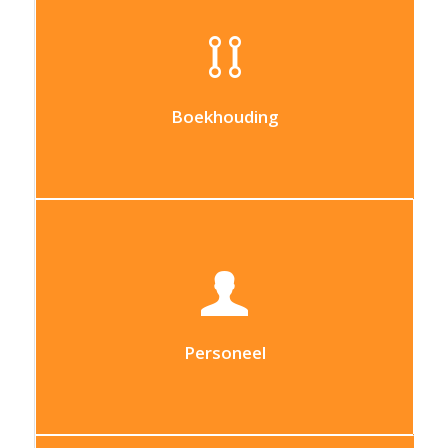
De algemene boekhouding van uw bedrijf
beheren
Boekhouding
Met de module “Personeel” kunt u alle
informatie over uw personeelsleden
beheren
Personeel