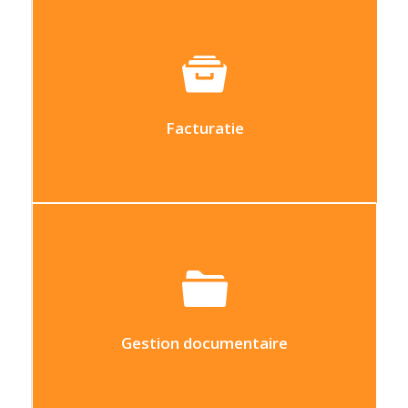
Houd uw facturatie actueel met snelle en
eenvoudige facturering
Facturatie
Centralisez l’ensemble de vos documents
en un logiciel et liez-les à des éléments
(clients, offres, projets, …)
Gestion documentaire