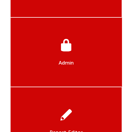
Met de module Admin kunt u de
gebruikersrechten beheren
Admin
Hit-Office biedt u standaard een rapport
editor waarmee u uw rapporten kunt
aanpassen