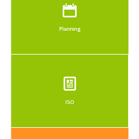
Hit-Office biedt drie soorten planning:
een team planning, een gantt chart
(project planning) en een bedrijfsplanning
Planning
Beheer uw ISO 9001-documenten over
het kwaliteitssysteem en de gezondheid
en veiligheid binnen uw bedrijf
ISO