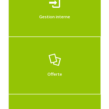
Gestion des flux internes de votre
entreprise
Gestion interne
Maak snel uw offertes, analyseer uw
kostprijzen en verwachte winst
Offerte